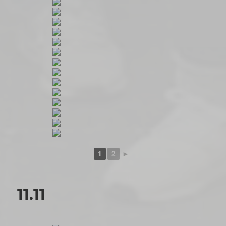
1
2
►
11.11